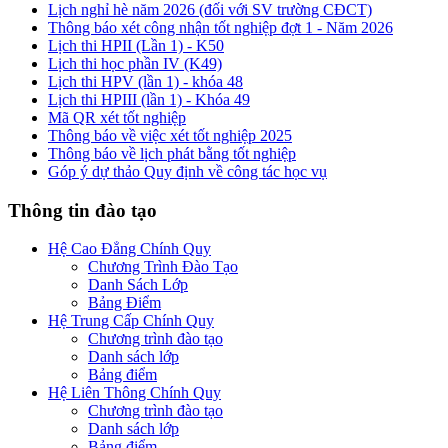
Lịch nghỉ hè năm 2026 (đối với SV trường CĐCT)
Thông báo xét công nhận tốt nghiệp đợt 1 - Năm 2026
Lịch thi HPII (Lần 1) - K50
Lịch thi học phần IV (K49)
Lịch thi HPV (lần 1) - khóa 48
Lịch thi HPIII (lần 1) - Khóa 49
Mã QR xét tốt nghiệp
Thông báo về việc xét tốt nghiệp 2025
Thông báo về lịch phát bằng tốt nghiệp
Góp ý dự thảo Quy định về công tác học vụ
Thông tin đào tạo
Hệ Cao Đẳng Chính Quy
Chương Trình Đào Tạo
Danh Sách Lớp
Bảng Điểm
Hệ Trung Cấp Chính Quy
Chương trình đào tạo
Danh sách lớp
Bảng điểm
Hệ Liên Thông Chính Quy
Chương trình đào tạo
Danh sách lớp
Bảng điểm