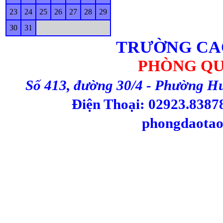
23
24
25
26
27
28
29
30
31
TRƯỜNG CA
PHÒNG QU
Số 413, đường 30/4 - Phường H
Điện Thoại: 02923.83878
phongdaotao