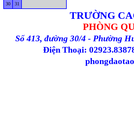
30
31
TRƯỜNG CA
PHÒNG QU
Số 413, đường 30/4 - Phường H
Điện Thoại: 02923.83878
phongdaotao