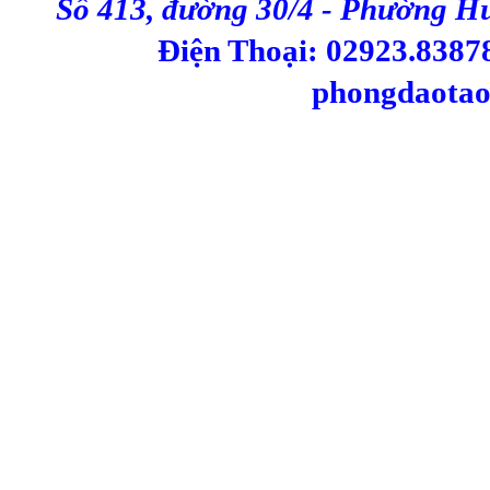
Số 413, đường 30/4 - Phường H
Điện Thoại: 02923.83878
phongdaotao