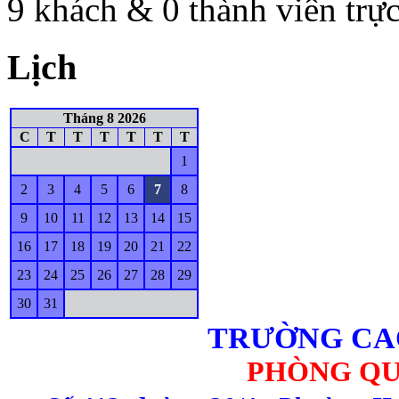
9 khách & 0 thành viên trự
Lịch
Tháng 8 2026
C
T
T
T
T
T
T
1
2
3
4
5
6
7
8
9
10
11
12
13
14
15
16
17
18
19
20
21
22
23
24
25
26
27
28
29
30
31
TRƯỜNG CA
PHÒNG QU