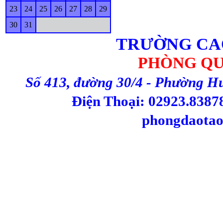
23
24
25
26
27
28
29
30
31
TRƯỜNG CA
PHÒNG QU
Số 413, đường 30/4 - Phường H
Điện Thoại: 02923.83878
phongdaotao