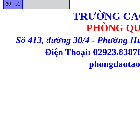
30
31
TRƯỜNG CA
PHÒNG QU
Số 413, đường 30/4 - Phường H
Điện Thoại: 02923.83878
phongdaotao