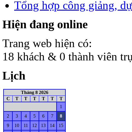
Tổng hợp công giảng, dự
Hiện đang online
Trang web hiện có:
18 khách & 0 thành viên tr
Lịch
Tháng 8 2026
C
T
T
T
T
T
T
1
2
3
4
5
6
7
8
9
10
11
12
13
14
15