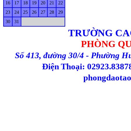
16
17
18
19
20
21
22
23
24
25
26
27
28
29
30
31
TRƯỜNG CA
PHÒNG QU
Số 413, đường 30/4 - Phường H
Điện Thoại: 02923.83878
phongdaotao