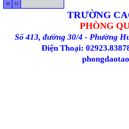
30
31
TRƯỜNG CA
PHÒNG QU
Số 413, đường 30/4 - Phường H
Điện Thoại: 02923.83878
phongdaotao