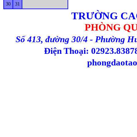
30
31
TRƯỜNG CA
PHÒNG QU
Số 413, đường 30/4 - Phường H
Điện Thoại: 02923.83878
phongdaotao