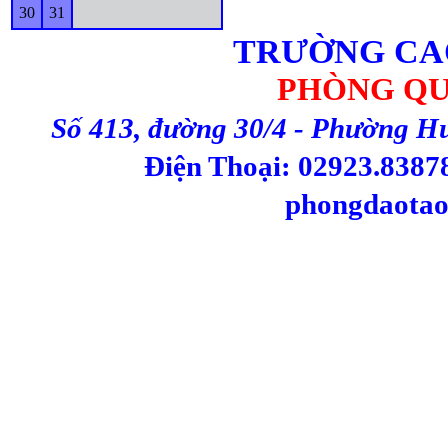
30
31
TRƯỜNG CA
PHÒNG QU
Số 413, đường 30/4 - Phường H
Điện Thoại: 02923.83878
phongdaotao