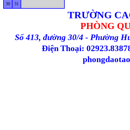
30
31
TRƯỜNG CA
PHÒNG QU
Số 413, đường 30/4 - Phường H
Điện Thoại: 02923.83878
phongdaotao