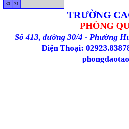
30
31
TRƯỜNG CA
PHÒNG QU
Số 413, đường 30/4 - Phường H
Điện Thoại: 02923.83878
phongdaotao