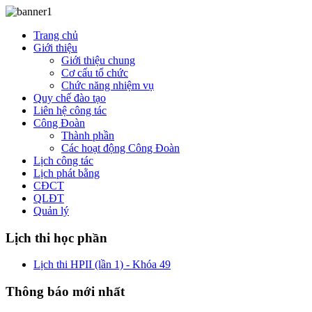
Trang chủ
Giới thiệu
Giới thiệu chung
Cơ cấu tổ chức
Chức năng nhiệm vụ
Quy chế đào tạo
Liên hệ công tác
Công Đoàn
Thành phần
Các hoạt động Công Đoàn
Lịch công tác
Lịch phát bằng
CĐCT
QLĐT
Quản lý
Lịch thi học phần
Lịch thi HPII (lần 1) - Khóa 49
Thông báo mới nhất