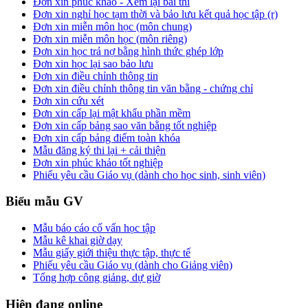
Đơn xin phúc khảo - Xem lại bài thi
Đơn xin nghỉ học tạm thời và bảo lưu kết quả học tập (r)
Đơn xin miễn môn học (môn chung)
Đơn xin miễn môn học (môn riêng)
Đơn xin học trả nợ bằng hình thức ghép lớp
Đơn xin học lại sao bảo lưu
Đơn xin điều chỉnh thông tin
Đơn xin điều chỉnh thông tin văn bằng - chứng chỉ
Đơn xin cứu xét
Đơn xin cấp lại mật khẩu phần mềm
Đơn xin cấp bảng sao văn bằng tốt nghiệp
Đơn xin cấp bảng điểm toàn khóa
Mẫu đăng ký thi lại + cải thiện
Đơn xin phúc khảo tốt nghiệp
Phiếu yêu cầu Giáo vụ (dành cho học sinh, sinh viên)
Biểu mẫu GV
Mẫu báo cáo cố vấn học tập
Mẫu kê khai giờ dạy
Mẫu giấy giới thiệu thực tập, thực tế
Phiếu yêu cầu Giáo vụ (dành cho Giảng viên)
Tổng hợp công giảng, dự giờ
Hiện đang online