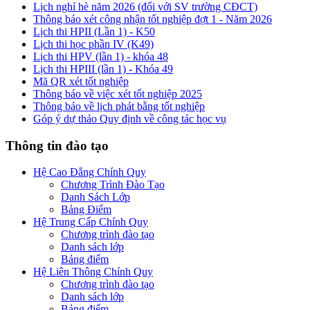
Lịch nghỉ hè năm 2026 (đối với SV trường CĐCT)
Thông báo xét công nhận tốt nghiệp đợt 1 - Năm 2026
Lịch thi HPII (Lần 1) - K50
Lịch thi học phần IV (K49)
Lịch thi HPV (lần 1) - khóa 48
Lịch thi HPIII (lần 1) - Khóa 49
Mã QR xét tốt nghiệp
Thông báo về việc xét tốt nghiệp 2025
Thông báo về lịch phát bằng tốt nghiệp
Góp ý dự thảo Quy định về công tác học vụ
Thông tin đào tạo
Hệ Cao Đẳng Chính Quy
Chương Trình Đào Tạo
Danh Sách Lớp
Bảng Điểm
Hệ Trung Cấp Chính Quy
Chương trình đào tạo
Danh sách lớp
Bảng điểm
Hệ Liên Thông Chính Quy
Chương trình đào tạo
Danh sách lớp
Bảng điểm