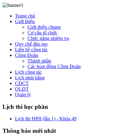
Trang chủ
Giới thiệu
Giới thiệu chung
Cơ cấu tổ chức
Chức năng nhiệm vụ
Quy chế đào tạo
Liên hệ công tác
Công Đoàn
Thành phần
Các hoạt động Công Đoàn
Lịch công tác
Lịch phát bằng
CĐCT
QLĐT
Quản lý
Lịch thi học phần
Lịch thi HPII (lần 1) - Khóa 49
Thông báo mới nhất