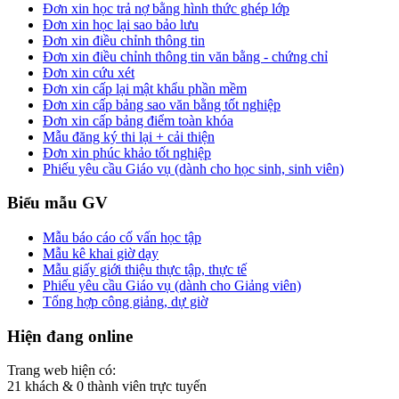
Đơn xin học trả nợ bằng hình thức ghép lớp
Đơn xin học lại sao bảo lưu
Đơn xin điều chỉnh thông tin
Đơn xin điều chỉnh thông tin văn bằng - chứng chỉ
Đơn xin cứu xét
Đơn xin cấp lại mật khẩu phần mềm
Đơn xin cấp bảng sao văn bằng tốt nghiệp
Đơn xin cấp bảng điểm toàn khóa
Mẫu đăng ký thi lại + cải thiện
Đơn xin phúc khảo tốt nghiệp
Phiếu yêu cầu Giáo vụ (dành cho học sinh, sinh viên)
Biểu mẫu GV
Mẫu báo cáo cố vấn học tập
Mẫu kê khai giờ dạy
Mẫu giấy giới thiệu thực tập, thực tế
Phiếu yêu cầu Giáo vụ (dành cho Giảng viên)
Tổng hợp công giảng, dự giờ
Hiện đang online
Trang web hiện có:
21 khách & 0 thành viên trực tuyến