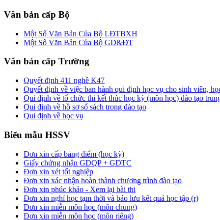
Văn bản cấp Bộ
Một Số Văn Bản Của Bộ LĐTBXH
Một Số Văn Bản Của Bộ GD&ĐT
Văn bản cấp Trường
Quyết định 411 nghề K47
Quyết định về việc ban hành qui định học vụ cho sinh viên, h
Qui định về tổ chức thi kết thúc học kỳ (môn học) đào tạo trun
Qui định về hồ sơ sổ sách trong đào tạo
Qui định về học vụ
Biểu mẫu HSSV
Đơn xin cấp bảng điểm (học kỳ)
Giấy chứng nhận GDQP + GDTC
Đơn xin xét tốt nghiệp
Đơn xin xác nhận hoàn thành chương trình đào tạo
Đơn xin phúc khảo - Xem lại bài thi
Đơn xin nghỉ học tạm thời và bảo lưu kết quả học tập (r)
Đơn xin miễn môn học (môn chung)
Đơn xin miễn môn học (môn riêng)