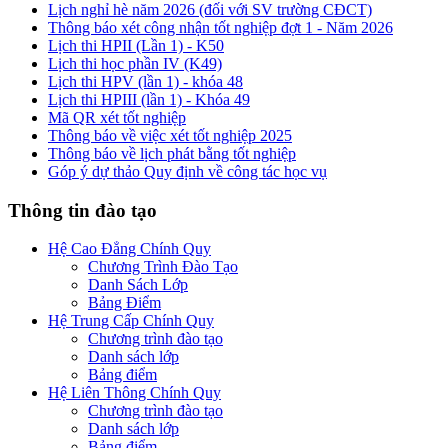
Lịch nghỉ hè năm 2026 (đối với SV trường CĐCT)
Thông báo xét công nhận tốt nghiệp đợt 1 - Năm 2026
Lịch thi HPII (Lần 1) - K50
Lịch thi học phần IV (K49)
Lịch thi HPV (lần 1) - khóa 48
Lịch thi HPIII (lần 1) - Khóa 49
Mã QR xét tốt nghiệp
Thông báo về việc xét tốt nghiệp 2025
Thông báo về lịch phát bằng tốt nghiệp
Góp ý dự thảo Quy định về công tác học vụ
Thông tin đào tạo
Hệ Cao Đẳng Chính Quy
Chương Trình Đào Tạo
Danh Sách Lớp
Bảng Điểm
Hệ Trung Cấp Chính Quy
Chương trình đào tạo
Danh sách lớp
Bảng điểm
Hệ Liên Thông Chính Quy
Chương trình đào tạo
Danh sách lớp
Bảng điểm