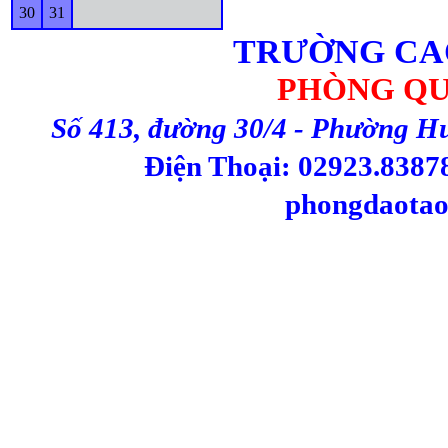
30
31
TRƯỜNG CA
PHÒNG QU
Số 413, đường 30/4 - Phường H
Điện Thoại: 02923.83878
phongdaotao