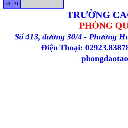
30
31
TRƯỜNG CA
PHÒNG QU
Số 413, đường 30/4 - Phường H
Điện Thoại: 02923.83878
phongdaotao