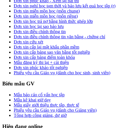
Đơn xin phúc khảo - Xem lại bài thi
Đơn xin nghỉ học tạm thời và bảo lưu kết quả học tập (r)
Đơn xin miễn môn học (môn chung)
Đơn xin miễn môn học (môn riêng)
Đơn xin học trả nợ bằng hình thức ghép lớp
Đơn xin học lại sao bảo lưu
Đơn xin điều chỉnh thông tin
Đơn xin điều chỉnh thông tin văn bằng - chứng chỉ
Đơn xin cứu xét
Đơn xin cấp lại mật khẩu phần mềm
Đơn xin cấp bảng sao văn bằng tốt nghiệp
Đơn xin cấp bảng điểm toàn khóa
Mẫu đăng ký thi lại + cải thiện
Đơn xin phúc khảo tốt nghiệp
Phiếu yêu cầu Giáo vụ (dành cho học sinh, sinh viên)
Biểu mẫu GV
Mẫu báo cáo cố vấn học tập
Mẫu kê khai giờ dạy
Mẫu giấy giới thiệu thực tập, thực tế
Phiếu yêu cầu Giáo vụ (dành cho Giảng viên)
Tổng hợp công giảng, dự giờ
Hiện đang online