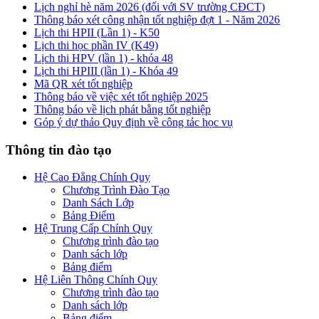
Lịch nghỉ hè năm 2026 (đối với SV trường CĐCT)
Thông báo xét công nhận tốt nghiệp đợt 1 - Năm 2026
Lịch thi HPII (Lần 1) - K50
Lịch thi học phần IV (K49)
Lịch thi HPV (lần 1) - khóa 48
Lịch thi HPIII (lần 1) - Khóa 49
Mã QR xét tốt nghiệp
Thông báo về việc xét tốt nghiệp 2025
Thông báo về lịch phát bằng tốt nghiệp
Góp ý dự thảo Quy định về công tác học vụ
Thông tin đào tạo
Hệ Cao Đẳng Chính Quy
Chương Trình Đào Tạo
Danh Sách Lớp
Bảng Điểm
Hệ Trung Cấp Chính Quy
Chương trình đào tạo
Danh sách lớp
Bảng điểm
Hệ Liên Thông Chính Quy
Chương trình đào tạo
Danh sách lớp
Bảng điểm