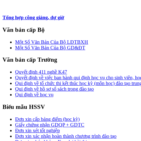
Tổng hợp công giảng, dự giờ
Văn bản cấp Bộ
Một Số Văn Bản Của Bộ LĐTBXH
Một Số Văn Bản Của Bộ GD&ĐT
Văn bản cấp Trường
Quyết định 411 nghề K47
Quyết định về việc ban hành qui định học vụ cho sinh viên, h
Qui định về tổ chức thi kết thúc học kỳ (môn học) đào tạo trun
Qui định về hồ sơ sổ sách trong đào tạo
Qui định về học vụ
Biểu mẫu HSSV
Đơn xin cấp bảng điểm (học kỳ)
Giấy chứng nhận GDQP + GDTC
Đơn xin xét tốt nghiệp
Đơn xin xác nhận hoàn thành chương trình đào tạo