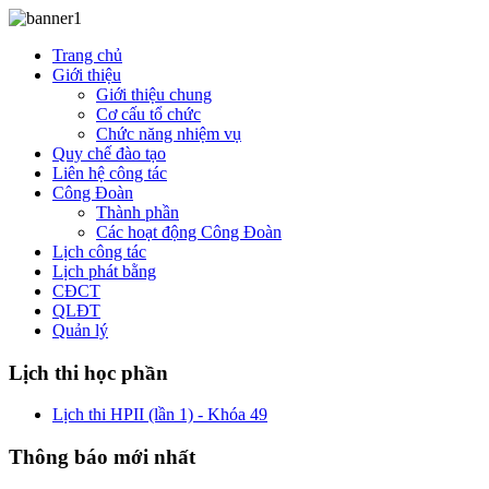
Trang chủ
Giới thiệu
Giới thiệu chung
Cơ cấu tổ chức
Chức năng nhiệm vụ
Quy chế đào tạo
Liên hệ công tác
Công Đoàn
Thành phần
Các hoạt động Công Đoàn
Lịch công tác
Lịch phát bằng
CĐCT
QLĐT
Quản lý
Lịch thi học phần
Lịch thi HPII (lần 1) - Khóa 49
Thông báo mới nhất