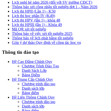
Lịch nghỉ hè năm 2026 (đối với SV trường CĐCT)
Thông báo xét công nhận tốt nghiệp đợt 1 - Năm 2026
Lịch thi HPII (Lần 1) - K50
Lịch thi học phần IV (K49)
Lịch thi HPV (lần 1) - khóa 48
Lịch thi HPIII (lần 1) - Khóa 49
Mã QR xét tốt nghiệp
Thông báo về việc xét tốt nghiệp 2025
Thông báo về lịch phát bằng tốt nghiệp
Góp ý dự thảo Quy định về công tác học vụ
Thông tin đào tạo
Hệ Cao Đẳng Chính Quy
Chương Trình Đào Tạo
Danh Sách Lớp
Bảng Điểm
Hệ Trung Cấp Chính Quy
Chương trình đào tạo
Danh sách lớp
Bảng điểm
Hệ Liên Thông Chính Quy
Chương trình đào tạo
Danh sách lớp
Bảng điểm