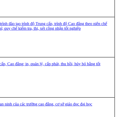
rình đào tạo trình độ Trung cấp, trình độ Cao đẳng theo niên chế
; quy chế kiểm tra, thi, xét công nhận tốt nghiệp
p, Cao đẳng; in, quản lý, cấp phát, thu hồi, hủy bỏ bằng tốt
an ninh của các trường cao đẳng, cơ sở giáo dục đại học