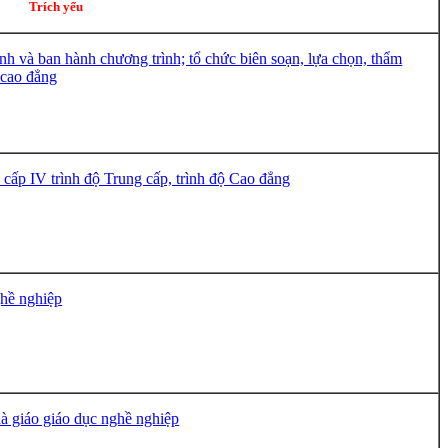
Trích yếu
nh và ban hành chương trình; tổ chức biên soạn, lựa chọn, thẩm
ộ cao đẳng
cấp IV trình độ Trung cấp, trình độ Cao đẳng
ghề nghiệp
à giáo giáo dục nghề nghiệp