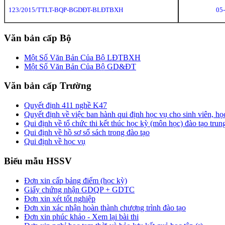
123/2015/TTLT-BQP-BGDĐT
-BLĐTBXH
05
Văn bản cấp Bộ
Một Số Văn Bản Của Bộ LĐTBXH
Một Số Văn Bản Của Bộ GD&ĐT
Văn bản cấp Trường
Quyết định 411 nghề K47
Quyết định về việc ban hành qui định học vụ cho sinh viên, h
Qui định về tổ chức thi kết thúc học kỳ (môn học) đào tạo trun
Qui định về hồ sơ sổ sách trong đào tạo
Qui định về học vụ
Biểu mẫu HSSV
Đơn xin cấp bảng điểm (học kỳ)
Giấy chứng nhận GDQP + GDTC
Đơn xin xét tốt nghiệp
Đơn xin xác nhận hoàn thành chương trình đào tạo
Đơn xin phúc khảo - Xem lại bài thi