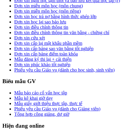
Đơn xin nghỉ học tạm thời và bảo lưu kết quả học tập (r)
Đơn xin miễn môn học (môn chung)
Đơn xin miễn môn học (môn riêng)
Đơn xin học trả nợ bằng hình thức ghép lớp
Đơn xin học lại sao bảo lưu
Đơn xin điều chỉnh thông tin
Đơn xin điều chỉnh thông tin văn bằng - chứng chỉ
Đơn xin cứu xét
Đơn xin cấp lại mật khẩu phần mềm
Đơn xin cấp bảng sao văn bằng tốt nghiệp
Đơn xin cấp bảng điểm toàn khóa
Mẫu đăng ký thi lại + cải thiện
Đơn xin phúc khảo tốt nghiệp
Phiếu yêu cầu Giáo vụ (dành cho học sinh, sinh viên)
Biểu mẫu GV
Mẫu báo cáo cố vấn học tập
Mẫu kê khai giờ dạy
Mẫu giấy giới thiệu thực tập, thực tế
Phiếu yêu cầu Giáo vụ (dành cho Giảng viên)
Tổng hợp công giảng, dự giờ
Hiện đang online