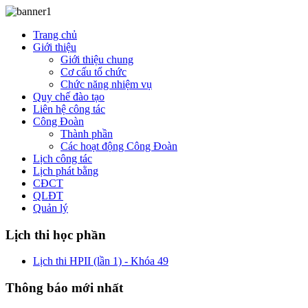
Trang chủ
Giới thiệu
Giới thiệu chung
Cơ cấu tổ chức
Chức năng nhiệm vụ
Quy chế đào tạo
Liên hệ công tác
Công Đoàn
Thành phần
Các hoạt động Công Đoàn
Lịch công tác
Lịch phát bằng
CĐCT
QLĐT
Quản lý
Lịch thi học phần
Lịch thi HPII (lần 1) - Khóa 49
Thông báo mới nhất