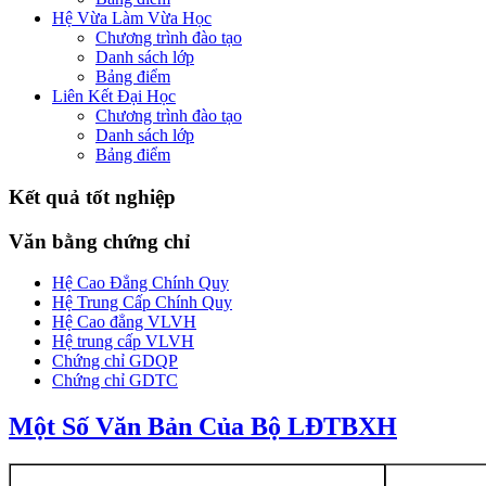
Hệ Vừa Làm Vừa Học
Chương trình đào tạo
Danh sách lớp
Bảng điểm
Liên Kết Đại Học
Chương trình đào tạo
Danh sách lớp
Bảng điểm
Kết quả tốt nghiệp
Văn bằng chứng chỉ
Hệ Cao Đẳng Chính Quy
Hệ Trung Cấp Chính Quy
Hệ Cao đẳng VLVH
Hệ trung cấp VLVH
Chứng chỉ GDQP
Chứng chỉ GDTC
Một Số Văn Bản Của Bộ LĐTBXH